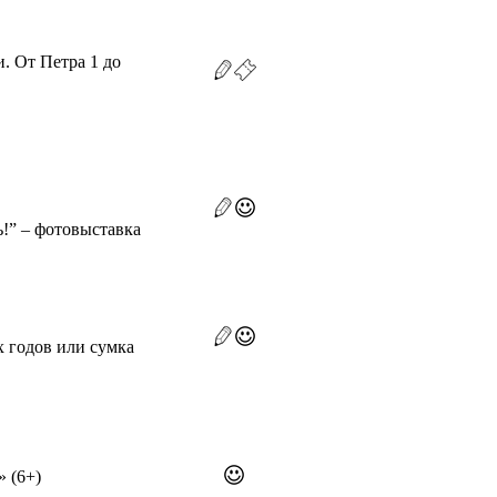
. От Петра 1 до
ь!” – фотовыставка
х годов или сумка
» (6+)