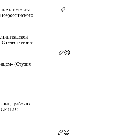
ние и история
 Всероссийского
Ленинградской
й Отечественной
рдцем» (Студия
узница рабочих
СР (12+)