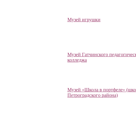
Музей игрушки
Музей Гатчинского педагогичес
колледжа
Музей «Школа в портфеле» (шк
Петроградского района)