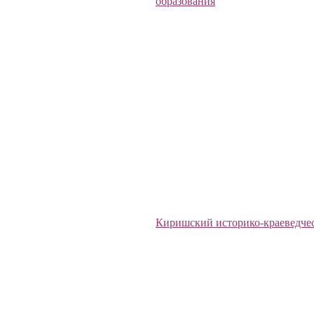
образования
Киришский историко-краеведче