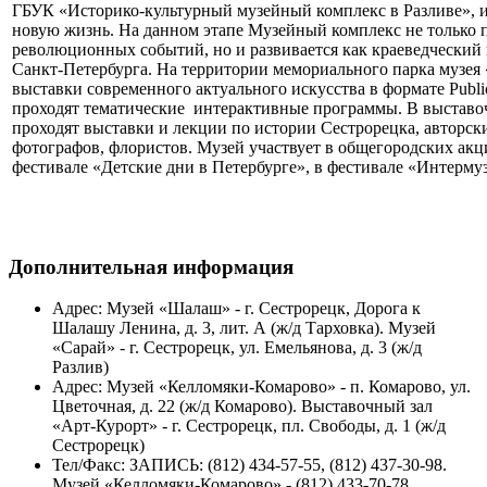
ГБУК «Историко-культурный музейный комплекс в Разливе», и
новую жизнь. На данном этапе Музейный комплекс не только 
революционных событий, но и развивается как краеведческий 
Санкт-Петербурга. На территории мемориального парка музея
выставки современного актуального искусства в формате Public
проходят тематические интерактивные программы. В выставо
проходят выставки и лекции по истории Сестрорецка, авторск
фотографов, флористов. Музей участвует в общегородских акц
фестивале «Детские дни в Петербурге», в фестивале «Интерму
Дополнительная информация
Адрес:
Музей «Шалаш» - г. Сестрорецк, Дорога к
Шалашу Ленина, д. 3, лит. А (ж/д Тарховка). Музей
«Сарай» - г. Сестрорецк, ул. Емельянова, д. 3 (ж/д
Разлив)
Адрес:
Музей «Келломяки-Комарово» - п. Комарово, ул.
Цветочная, д. 22 (ж/д Комарово). Выставочный зал
«Арт-Курорт» - г. Сестрорецк, пл. Свободы, д. 1 (ж/д
Сестрорецк)
Тел/Факс:
ЗАПИСЬ: (812) 434-57-55, (812) 437-30-98.
Музей «Келломяки-Комарово» - (812) 433-70-78