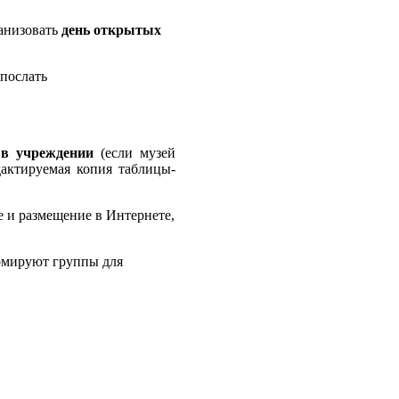
ганизовать
день открытых
 послать
 в учреждении
(если музей
дактируемая копия таблицы-
ие и размещение в Интернете,
ормируют группы для