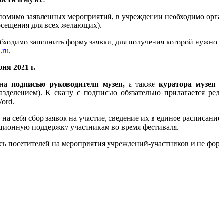
, помимо заявленных мероприятий, в учреждении необходимо ор
осещения для всех желающих).
обходимо заполнить форму заявки, для получения которой нужно
.ru
.
юня 2021 г.
ена
подписью руководителя музея,
а также
куратора музея
азделением). К скану с подписью обязательно прилагается ре
Word.
на себя сбор заявок на участие, сведение их в единое расписан
ционную поддержку участникам во время фестиваля.
ись посетителей на мероприятия учреждений‑участников и не ф